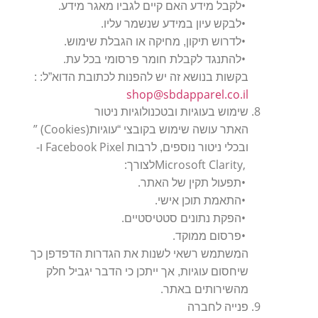
.
•
לקבל מידע האם קיים לגביו מאגר מידע
.
•
לבקש עיון במידע שנשמר עליו
.
•
לדרוש תיקון, מחיקה או הגבלת שימוש
.
•
להתנגד לקבלת חומר פרסומי בכל עת
:
בקשות בנושא זה יש להפנות לכתובת הדוא”ל:
shop@sbdapparel.co.il
שימוש בעוגיות ובטכנולוגיות ניטור
” (Cookies)
האתר עושה שימוש בקובצי “עוגיות
-
Facebook Pixel
ובכלי ניטור נוספים, לרבות
ו
:
Microsoft Clarity,
לצורך
.
•
תפעול תקין של האתר
.
•
התאמת תוכן אישי
.
•
הפקת נתונים סטטיסטיים
.
•
פרסום ממוקד
המשתמש רשאי לשנות את הגדרות הדפדפן כך
שיחסום עוגיות, אך ייתכן כי הדבר יגביל חלק
.
מהשירותים באתר
פנייה לחברה