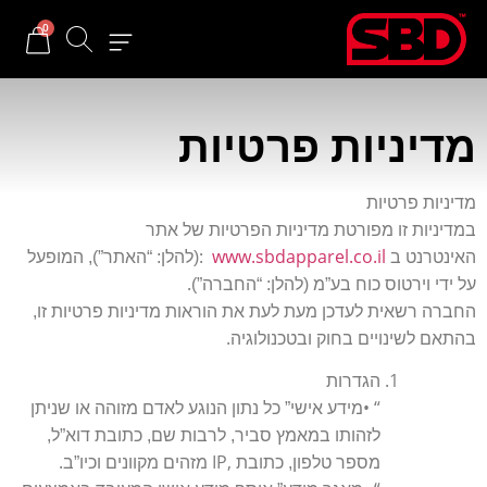
0
מדיניות פרטיות
מדיניות פרטיות
במדיניות זו מפורטת מדיניות הפרטיות של אתר
ב
www.sbdapparel.co.il
:
האינטרנט
(להלן: “האתר”), המופעל
.
על ידי וירטוס כוח בע”מ (להלן: “החברה”)
החברה רשאית לעדכן מעת לעת את הוראות מדיניות פרטיות זו,
.
בהתאם לשינויים בחוק ובטכנולוגיה
הגדרות
• “
מידע אישי” כל נתון הנוגע לאדם מזוהה או שניתן
לזהותו במאמץ סביר, לרבות שם, כתובת דוא”ל,
.
IP,
מספר טלפון, כתובת
מזהים מקוונים וכיו”ב