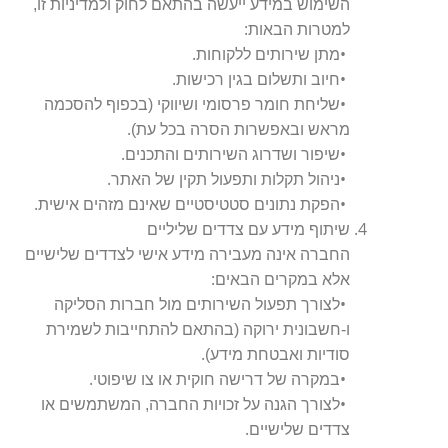
השימוש במידע ייעשה בהתאם לחוק ולמדיניות זו,
:
למטרות הבאות
.
•
מתן שירותים ללקוחות
.
•
חיוב ותשלום בגין רכישות
•
שליחת חומר פרסומי ושיווקי (בכפוף להסכמה
.
מראש ובאפשרות הסרה בכל עת)
.
•
שיפור ושדרוג השירותים והתכנים
.
•
ניהול תקלות ותפעול תקין של האתר
.
•
הפקת נתונים סטטיסטיים שאינם מזהים אישית
שיתוף מידע עם צדדים שליליים
החברה אינה מעבירה מידע אישי לצדדים שלישיים
:
אלא במקרים הבאים
•
לצורך תפעול השירותים מול חברות הסליקה
ו-חשבונית ירוקה (בהתאם להתחייבות לשמירת
.
סודיות ואבטחת מידע)
.
•
במקרה של דרישה חוקית או צו שיפוטי
•
לצורך הגנה על זכויות החברה, המשתמשים או
.
צדדים שלישיים