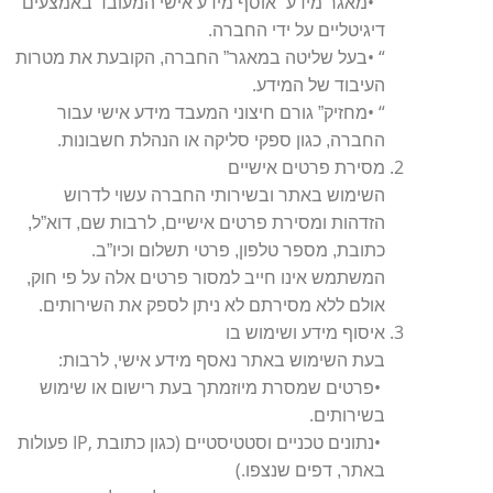
• “
מאגר מידע” אוסף מידע אישי המעובד באמצעים
.
דיגיטליים על ידי החברה
• “
בעל שליטה במאגר” החברה, הקובעת את מטרות
.
העיבוד של המידע
• “
מחזיק” גורם חיצוני המעבד מידע אישי עבור
.
החברה, כגון ספקי סליקה או הנהלת חשבונות
מסירת פרטים אישיים
השימוש באתר ובשירותי החברה עשוי לדרוש
הזדהות ומסירת פרטים אישיים, לרבות שם, דוא”ל,
.
כתובת, מספר טלפון, פרטי תשלום וכיו”ב
המשתמש אינו חייב למסור פרטים אלה על פי חוק,
.
אולם ללא מסירתם לא ניתן לספק את השירותים
איסוף מידע ושימוש בו
:
בעת השימוש באתר נאסף מידע אישי, לרבות
•
פרטים שמסרת מיוזמתך בעת רישום או שימוש
.
בשירותים
IP,
(
•
נתונים טכניים וסטטיסטיים
כגון כתובת
פעולות
(.
באתר, דפים שנצפו