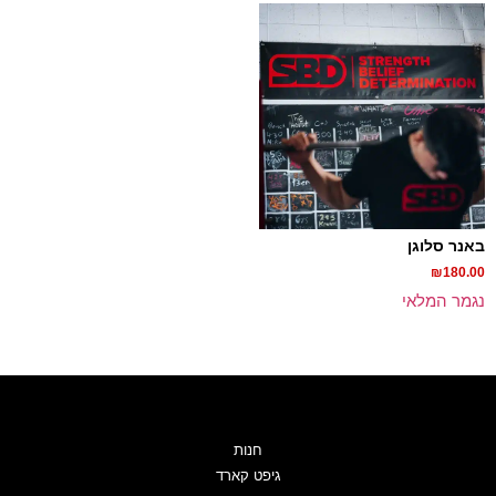
באנר סלוגן
₪
180.00
נגמר המלאי
חנות
גיפט קארד