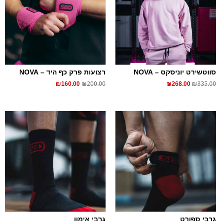
סווטשירט יוניסקס – NOVA
רצועות פרק כף היד – NOVA
₪
200.00
₪
335.00
₪
160.00
₪
268.00
גרבי ספורט
גרבי אימון