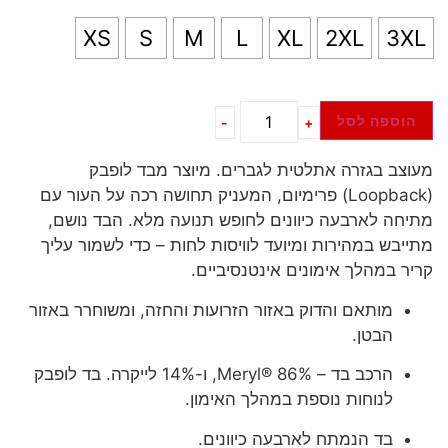
XS
S
M
L
XL
2XL
3XL
הוספה לסל
-
+
מעוצב בגזרה אתלטית לגברים. מיוצר מבד לופבק
(Loopback) פרימיום, המעניק תחושה רכה על העור עם
מתיחה לארבעה כיוונים לחופש תנועה מלא. הבד נושם,
מתייבש במהירות ומיועד לוויסות לחות – כדי לשמור עליך
קריר במהלך אימונים אינטנסיביים.
מותאם והדוק באזור הזרועות והחזה, ומשוחרר באזור
הבטן.
הרכב בד – 86% ®Meryl, ו-14% לייקרה. בד לופבק
לנוחות נוספת במהלך האימון.
בד הנמתח לארבעה כיוונים.