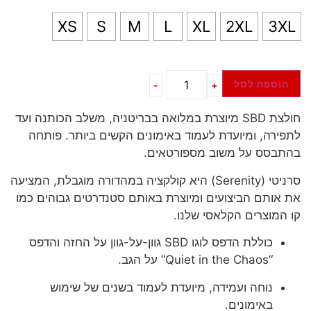
XS
S
M
L
XL
2XL
3XL
הוספה לסל
-
+
חולצת SBD מיוצרת במלואה בבריטניה, משלב הכותנה ועד
לתפירה, ומיועדת לעמוד באימונים הקשים ביותר. פותחה
בהתבסס על משוב מספורטאים.
סרניטי (Serenity) היא קולקציה במהדורה מוגבלת, המציעה
את אותם הביצועים ומיוצרת באותם סטנדרטים גבוהים כמו
קו המוצרים הקלאסי שלנו.
כוללת הדפס לוגו SBD גוון-על-גוון על החזה והדפס
“Quiet in the Chaos” על הגב.
נוחה ועמידה, מיועדת לעמוד בשנים של שימוש
באימונים.