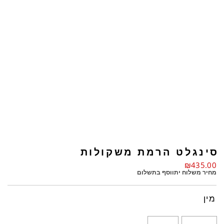
סינגלט הרמת משקולות
₪
435.00
מחיר משלוח יתווסף בתשלום
מין