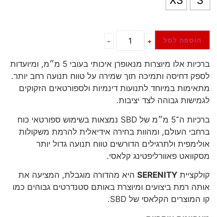
XS
S
הוספה לסל
-
+
ברכיות אלו מיוצרות מנאופרן איכותי בעובי 5 מ״מ, ומיועדות
לספק דחיסה ותמיכה תוך שמירה על טווח תנועה רחב יותר.
מתאימות במיוחד לתנועות דינמיות ולספורטאים הזקוקים
לגמישות גבוהה לצד יציבות.
ברכיות ה־5 מ״מ של SBD נמצאות בשימוש ספורטאי כוח
ברחבי העולם, ומהוות בחירה אידיאלית להרמת משקולות
אולימפית ולתרגילים הדורשים טווח תנועה גדול יותר
מסקוואט פאוורליפטינג קלאסי.
קולקציית
SERENITY
היא מהדורה מוגבלת, המציעה את
אותה רמת ביצועים ומיוצרת באותם סטנדרטים גבוהים כמו
קו המוצרים הקלאסי של SBD.