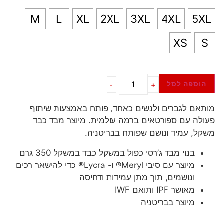
M
L
XL
2XL
3XL
4XL
5XL
XS
S
הוספה לסל
-
+
מותאם לגברים ולנשים כאחד, פותח באמצעות שיתוף
פעולה עם ספורטאים ברמה עולמית. מיוצר מבד כבד
משקל, עמיד ונושם שפותח בבריטניה.
בנוי מבד ג’רסי כפול במשקל כבד במשקל 350 גרם
מיוצר עם סיבי Meryl® ו- Lycra® כדי להישאר רכים
ונושמים, תוך מתן עמידות ודחיסה
מאושר IPF ותואם IWF
מיוצר בבריטניה