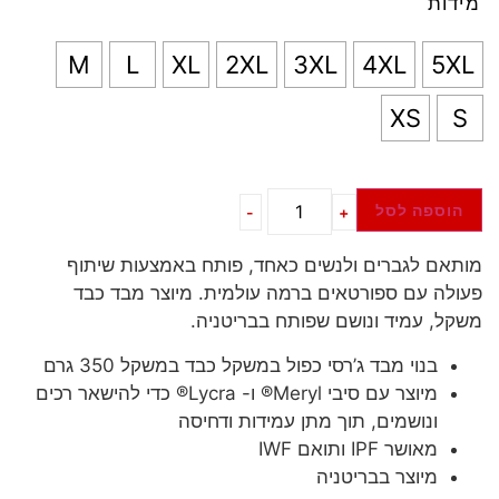
מידות
M
L
XL
2XL
3XL
4XL
5XL
XS
S
הוספה לסל
-
+
מותאם לגברים ולנשים כאחד, פותח באמצעות שיתוף
פעולה עם ספורטאים ברמה עולמית. מיוצר מבד כבד
משקל, עמיד ונושם שפותח בבריטניה.
בנוי מבד ג’רסי כפול במשקל כבד במשקל 350 גרם
מיוצר עם סיבי Meryl® ו- Lycra® כדי להישאר רכים
ונושמים, תוך מתן עמידות ודחיסה
מאושר IPF ותואם IWF
מיוצר בבריטניה