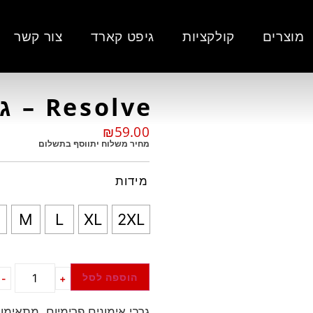
מוצרים
קולקציות
גיפט קארד
צור קשר
Resolve – גרבי אימון
₪
59.00
מחיר משלוח יתווסף בתשלום
מידות
M
L
XL
2XL
הוספה לסל
-
+
גרבי אימונים פרימיום, מתאימות